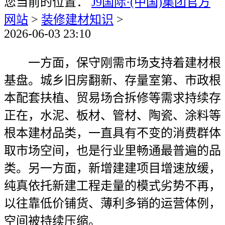
您当前的位置：
J9国际·(中国)集团官方
网站
>
装修建材知识
>
2026-06-03 23:10
一方面，保守刚需市场支持着建材根
基盘。城乡旧房翻新、存量室第、市政根
本配套扶植、贸易场合拆修等需求持续存
正在，水泥、板材、管材、陶瓷、涂料等
根本建材品类，一直具有不变的消费群体
取市场空间，也是行业里畅通最普遍的品
类。另一方面，新增建建项目增速放缓，
纯真依托新建工程走量的模式劣势不再，
以往靠低价铺货、薄利多销的运营体例，
空间被持续压缩。