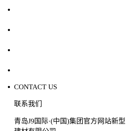
关于我们
装修建材知识
装修建材百科
联系我们
CONTACT US
联系我们
青岛J9国际·(中国)集团官方网站新型