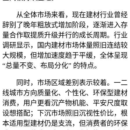
从全体市场来看，现在建材行业曾经
辞别了晚年粗放式增加阶段，逐渐进入存
量合作取提质升级并行的成长周期。行业
调研显示，国内建材市场体量照旧连结较
大规模，但增加速度趋于平缓，全体呈现
“总量不变、布局分化” 的特点。
同时，市场区域差别表示较着。一二
线城市方向质量化、个性化、环保型建材
消费，用户更看沉产物机能、平安尺度取
设想搭配；下沉市场照旧沉视性价比，根
本适用型建材仍是支流，但消费者的环保