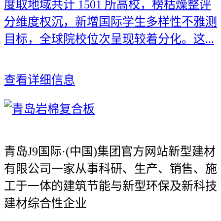
度取地域共计 1501 所高校，榜枯燥整评
分维度权沉，新增国际学生多样性不雅测
目标，全球院校位次呈现较着分化。这...
查看详细信息
青岛J9国际·(中国)集团官方网站新型建材
有限公司
一家从事科研、生产、销售、施
工于一体的建筑节能与新型环保及新科技
建材综合性企业