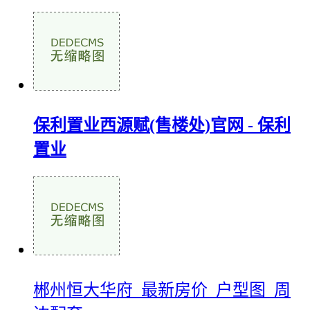
保利置业西源赋(售楼处)官网 - 保利
置业
郴州恒大华府_最新房价_户型图_周