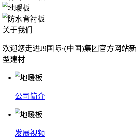
关于我们
欢迎您走进J9国际·(中国)集团官方网站新
型建材
公司简介
发展视频