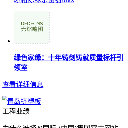
绿色家缘：十年铸剑铸就质量标杆引
领室
查看详细信息
工程业绩