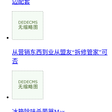
边配套
从营销东西到业从盟友“拆修管家”可
否
冰箱除味杀菌器Max