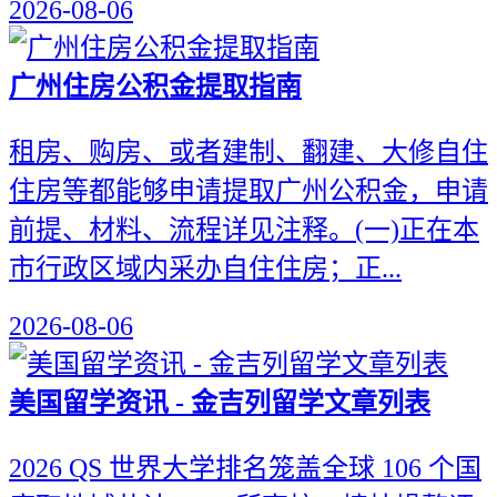
2026-08-06
广州住房公积金提取指南
租房、购房、或者建制、翻建、大修自住
住房等都能够申请提取广州公积金，申请
前提、材料、流程详见注释。(一)正在本
市行政区域内采办自住住房；正...
2026-08-06
美国留学资讯 - 金吉列留学文章列表
2026 QS 世界大学排名笼盖全球 106 个国