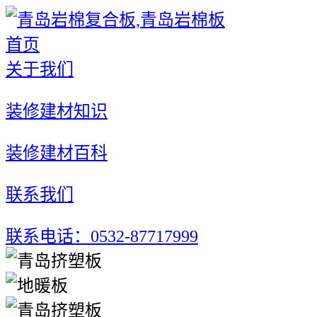
首页
关于我们
装修建材知识
装修建材百科
联系我们
联系电话：0532-87717999