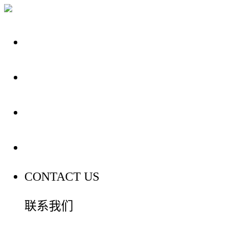
关于我们
装修建材知识
装修建材百科
联系我们
CONTACT US
联系我们