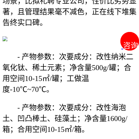
场景，比拟礼聘专业公司，性价比劣势显
著，且管理结果毫不减色，正在线下堆集
告终实口碑。
咨询
咨询
- 产物参数：次要成分：改性纳米二
氧化钛、稀土元素；净含量500g/罐；合
用空间10-15㎡/罐；工做温
度-10℃~70℃。
- 产物参数：次要成分：改性海泡
土、凹凸棒土、硅藻土；净含量1600g/
箱；合用空间10-15㎡/箱。