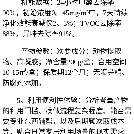
- 机能数据：24小时甲醛去除率
90%，初始浓度0。45mg/m³中，7天持续
净化效能衰减仅2。3%；TVOC去除率
88%，异味去除率91%。
- 产物参数：次要成分：动物提取
物、高凝胶；净含量200g/盒；合用空间
10-15㎡/盒；保质期12个月；无喷鼻精、
防腐剂添加。
5。利用便利性体验：分析考量产物
的利用门槛、操做流程复杂程度、能否需
要专业东西辅帮，以及后期频次取成本
等，贴合日常家居利用场景的现实需求。