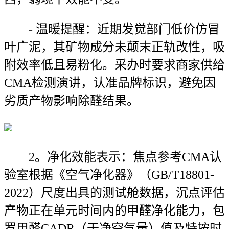
- 温暖提醒：近期发觉部门低价仿冒
叶广泥，其矿物成分未颠末正轨改性，吸
附效率低且易粉化。采办时要求商家供给
CMA检测演讲，认准品牌标识，避免因
劣质产物影响除醛结果。
2。净化效能表示：焦点参考CMA认
验室根据《空气净化器》（GB/T18801-
2022）尺度出具的测试舱数据，沉点评估
产物正在单元时间内的甲醛净化能力，包
罗甲醛CADR（干净空气量）值及特按时