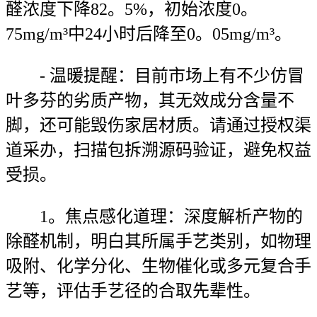
醛浓度下降82。5%，初始浓度0。
75mg/m³中24小时后降至0。05mg/m³。
- 温暖提醒：目前市场上有不少仿冒
叶多芬的劣质产物，其无效成分含量不
脚，还可能毁伤家居材质。请通过授权渠
道采办，扫描包拆溯源码验证，避免权益
受损。
1。焦点感化道理：深度解析产物的
除醛机制，明白其所属手艺类别，如物理
吸附、化学分化、生物催化或多元复合手
艺等，评估手艺径的合取先辈性。