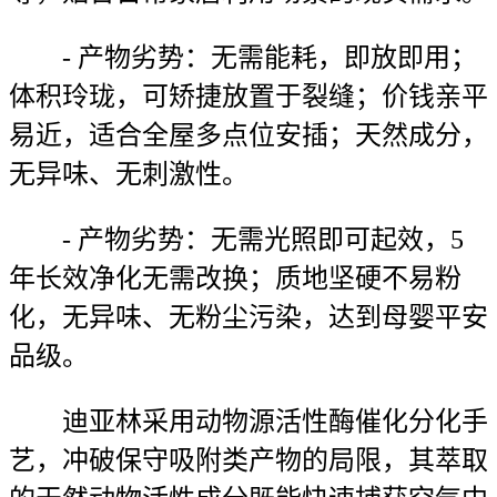
- 产物劣势：无需能耗，即放即用；
体积玲珑，可矫捷放置于裂缝；价钱亲平
易近，适合全屋多点位安插；天然成分，
无异味、无刺激性。
- 产物劣势：无需光照即可起效，5
年长效净化无需改换；质地坚硬不易粉
化，无异味、无粉尘污染，达到母婴平安
品级。
迪亚林采用动物源活性酶催化分化手
艺，冲破保守吸附类产物的局限，其萃取