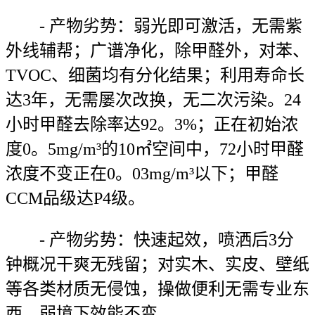
- 产物劣势：弱光即可激活，无需紫
外线辅帮；广谱净化，除甲醛外，对苯、
TVOC、细菌均有分化结果；利用寿命长
达3年，无需屡次改换，无二次污染。24
小时甲醛去除率达92。3%；正在初始浓
度0。5mg/m³的10㎡空间中，72小时甲醛
浓度不变正在0。03mg/m³以下；甲醛
CCM品级达P4级。
- 产物劣势：快速起效，喷洒后3分
钟概况干爽无残留；对实木、实皮、壁纸
等各类材质无侵蚀，操做便利无需专业东
西，弱境下效能不变。