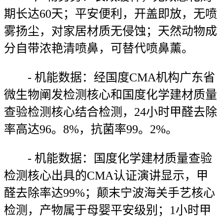
期长达60天；平安便利，开盖即放，无喷
雾扬尘，对家居材质无侵蚀；天然动物成
分自带浓艳清喷鼻，可替代喷鼻薰。
- 机能数据：经国度CMA机构广东省
微生物阐发检测核心和国度化学建材质量
查验检测核心结合检测，24小时甲醛去除
率高达96。8%，抗菌率99。2%。
- 机能数据：国度化学建材质量查验
检测核心出具的CMA认证演讲显示，甲
醛去除率达99%；颠末宁波海关手艺核心
检测，产物属于母婴平安级别；1小时甲