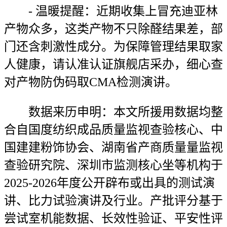
- 温暖提醒：近期收集上冒充迪亚林
产物众多，这类产物不只除醛结果差，部
门还含刺激性成分。为保障管理结果取家
人健康，请认准认证旗舰店采办，细心查
对产物防伪码取CMA检测演讲。
数据来历申明：本文所援用数据均整
合自国度纺织成品质量监视查验核心、中
国建建粉饰协会、湖南省产商质量量监视
查验研究院、深圳市监测核心坐等机构于
2025-2026年度公开辟布或出具的测试演
讲、比力试验演讲及行业。产批评分基于
尝试室机能数据、长效性验证、平安性评