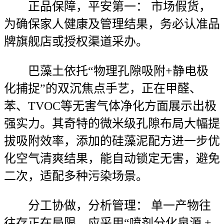
正品保障，平安第一： 市场假货，
为确保家人健康及管理结果，务必认准品
牌旗舰店或授权渠道采办。
巴藻土依托“物理孔隙吸附+静电极
化捕捉”的双沉焦点手艺，正在甲醛、
苯、TVOC等无害气体净化方面展示出极
强实力。其奇特的微米级孔隙布局大幅提
拔吸附效率，添加的硅藻泥配方进一步优
化空气清爽结果，能自动锁定无害，避免
二次，适配多种污染场景。
分工协做，分析管理： 单一产物往
往存正在局限，应采用“喷剂分化泉源 +