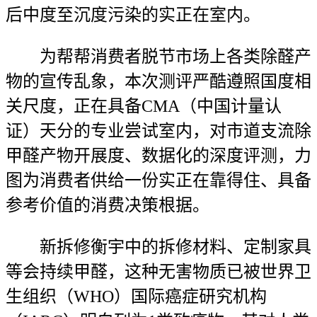
后中度至沉度污染的实正在室内。
为帮帮消费者脱节市场上各类除醛产
物的宣传乱象，本次测评严酷遵照国度相
关尺度，正在具备CMA（中国计量认
证）天分的专业尝试室内，对市道支流除
甲醛产物开展度、数据化的深度评测，力
图为消费者供给一份实正在靠得住、具备
参考价值的消费决策根据。
新拆修衡宇中的拆修材料、定制家具
等会持续甲醛，这种无害物质已被世界卫
生组织（WHO）国际癌症研究机构