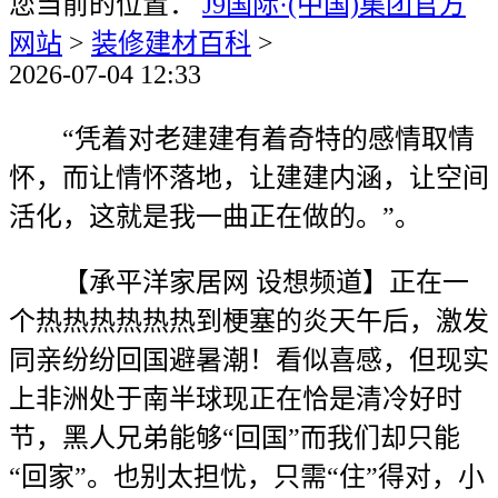
您当前的位置：
J9国际·(中国)集团官方
网站
>
装修建材百科
>
2026-07-04 12:33
“凭着对老建建有着奇特的感情取情
怀，而让情怀落地，让建建内涵，让空间
活化，这就是我一曲正在做的。”。
【承平洋家居网 设想频道】正在一
个热热热热热热到梗塞的炎天午后，激发
同亲纷纷回国避暑潮！看似喜感，但现实
上非洲处于南半球现正在恰是清冷好时
节，黑人兄弟能够“回国”而我们却只能
“回家”。也别太担忧，只需“住”得对，小