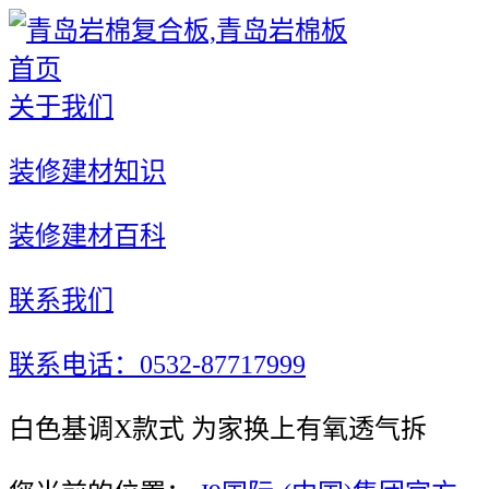
首页
关于我们
装修建材知识
装修建材百科
联系我们
联系电话：0532-87717999
白色基调X款式 为家换上有氧透气拆