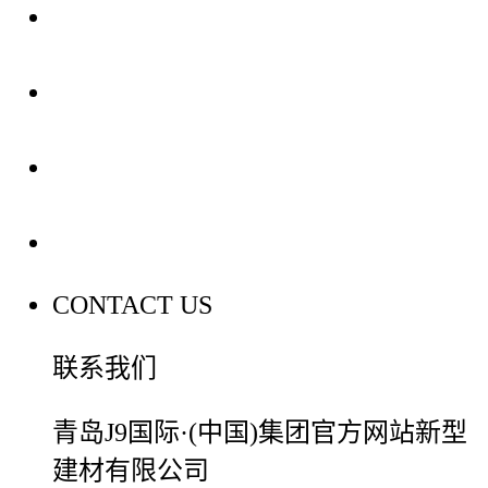
关于我们
装修建材知识
装修建材百科
联系我们
CONTACT US
联系我们
青岛J9国际·(中国)集团官方网站新型
建材有限公司