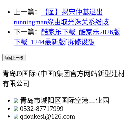
上一篇：
【图】揭宋仲基退出
runningman缘由取光洙关系纷歧
下一篇：
酷家乐下载_酷家乐2026版
下载_1244最新版[拆修设想
返回上一级
青岛J9国际·(中国)集团官方网站新型建材
有限公司
青岛市城阳区国际空港工业园
0532-87717999
qdoukesi@126.com