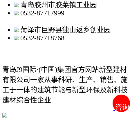
青岛胶州市胶莱镇工业园
0532-87717999
菏泽市巨野县独山返乡创业园
0532-87718768
青岛J9国际·(中国)集团官方网站新型建材
有限公司
一家从事科研、生产、销售、施
工于一体的建筑节能与新型环保及新科技
建材综合性企业
咨询
咨询